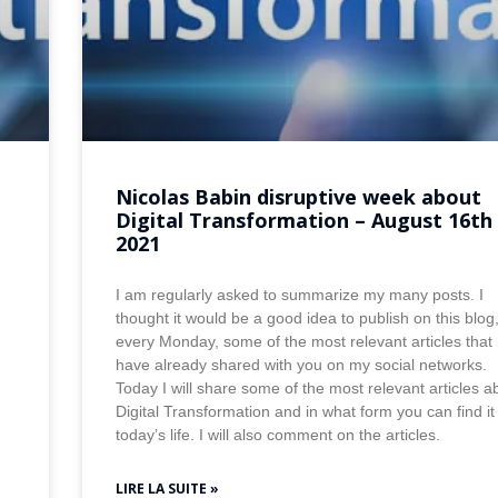
Nicolas Babin disruptive week about
Digital Transformation – August 16th
2021
I am regularly asked to summarize my many posts. I
thought it would be a good idea to publish on this blog
every Monday, some of the most relevant articles that 
have already shared with you on my social networks.
Today I will share some of the most relevant articles a
Digital Transformation and in what form you can find it
today’s life. I will also comment on the articles.
LIRE LA SUITE »