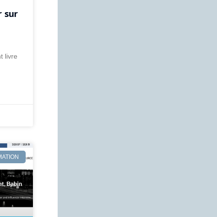
r sur
 livre
MATION