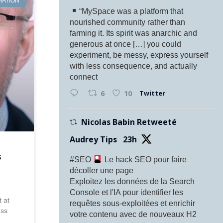
MATION
“MySpace was a platform that
nourished community rather than
farming it. Its spirit was anarchic and
generous at once […] you could
experiment, be messy, express yourself
with less consequence, and actually
connect
Twitter
6
10
Nicolas Babin Retweeté
Audrey Tips
23h
s
#SEO
Le hack SEO pour faire
décoller une page
Exploitez les données de la Search
Console et l'IA pour identifier les
t at
requêtes sous-exploitées et enrichir
uss
votre contenu avec de nouveaux H2