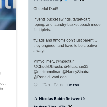
Cheerful Dad!!
Invents bucket swings, target-cart
roping, and laundry-basket beach mode
for triplets.
#Dads and #moms don’t just parent…
they engineer and have to be creative
always!
@mvollmer1 @morgfair
@ChuckDBrooks @Nicochan33
,
@enricomolinari @NancySinatra
I
@Ronald_vanLoon
bout
Twitter
1
15
 in
Nicolas Babin Retweeté
Audrey Tips
17h