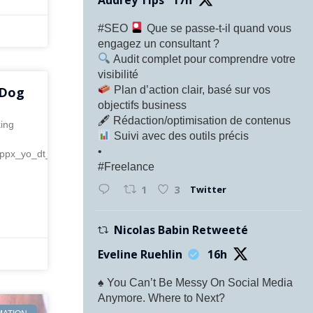
#SEO
Que se passe-t-il quand vous
engagez un consultant ?
Audit complet pour comprendre votre
visibilité
Plan d’action clair, basé sur vos
 Dog
objectifs business
🖋 Rédaction/optimisation de contenus
king
Suivi avec des outils précis
•
f=ppx_yo_dt_b_asin_image_o00_s00
#Freelance
Twitter
1
3
Nicolas Babin Retweeté
Eveline Ruehlin
16h
♠️ You Can’t Be Messy On Social Media
Anymore. Where to Next?