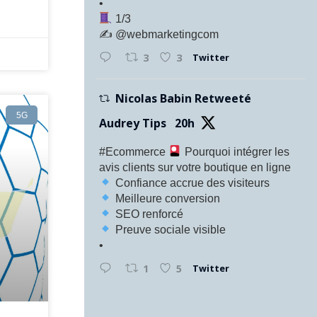
•
1/3
✍️ @webmarketingcom
Twitter
3
3
Nicolas Babin Retweeté
5G
Audrey Tips
20h
#Ecommerce
Pourquoi intégrer les
avis clients sur votre boutique en ligne
Confiance accrue des visiteurs
Meilleure conversion
SEO renforcé
Preuve sociale visible
•
Twitter
1
5