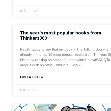
août 22, 2021
The year’s most popular books from
Thinkers360
Really happy to see that my book « The Talking Dog » is
already in the top 10 most popular books from Thinkers 3
(listed by ranking on Amazon). https://lnkd.in/evdGMJQTo
order it click on https://lnkd.in/e6CApCj
LIRE LA SUITE »
juillet 23, 2021