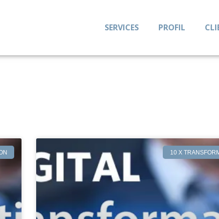
SERVICES
PROFIL
CLI
ION
10 X TRANSFOR