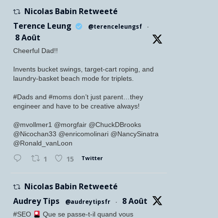
Nicolas Babin Retweeté
Terence Leung
@terenceleungsf
·
8 Août
Cheerful Dad!!
Invents bucket swings, target-cart roping, and
laundry-basket beach mode for triplets.
#Dads and #moms don’t just parent…they
engineer and have to be creative always!
@mvollmer1 @morgfair @ChuckDBrooks
@Nicochan33 @enricomolinari @NancySinatra
@Ronald_vanLoon
Twitter
1
15
Nicolas Babin Retweeté
Audrey Tips
8 Août
@audreytipsfr
·
#SEO
Que se passe-t-il quand vous