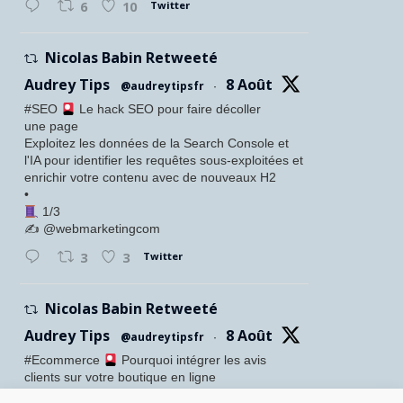
Twitter
6
10
Nicolas Babin Retweeté
Audrey Tips
8 Août
@audreytipsfr
·
#SEO
Le hack SEO pour faire décoller
une page
Exploitez les données de la Search Console et
l'IA pour identifier les requêtes sous-exploitées et
enrichir votre contenu avec de nouveaux H2
•
1/3
✍️ @webmarketingcom
Twitter
3
3
Nicolas Babin Retweeté
Audrey Tips
8 Août
@audreytipsfr
·
#Ecommerce
Pourquoi intégrer les avis
clients sur votre boutique en ligne
Confiance accrue des visiteurs