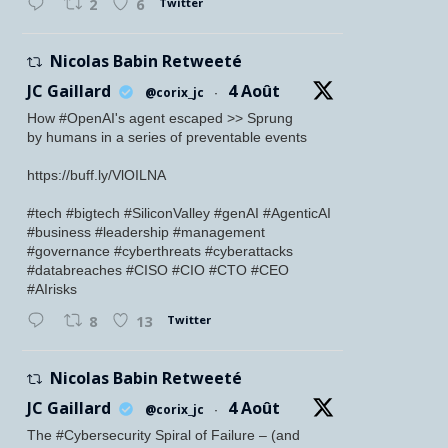
Twitter
2
6
Nicolas Babin Retweeté
JC Gaillard
4 Août
@corix_jc
·
How #OpenAI's agent escaped >> Sprung
by humans in a series of preventable events
https://buff.ly/VlOILNA
#tech #bigtech #SiliconValley #genAI #AgenticAI
#business #leadership #management
#governance #cyberthreats #cyberattacks
#databreaches #CISO #CIO #CTO #CEO
#AIrisks
Twitter
8
13
Nicolas Babin Retweeté
JC Gaillard
4 Août
@corix_jc
·
The #Cybersecurity Spiral of Failure – (and