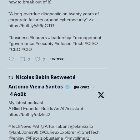
how to break out of it)
"A long-overdue diagnostic on twenty years of
corporate failures around cybersecurity" >>
https://buff.ly/y99gGTR
#business #leaders #leadership #management
#governance #security #infosec #tech #CISO
#CEO #CIO
Twitter
2
7
Nicolas Babin Retweeté
Antonio Vieira Santos
@akwyz
·
4 Août
My latest podcast:
A Blind Founder Builds An AI Assistant
https://buff.ly/o3zkct2
#TechNews #AI @ArturHabant @elaniazito
@IanLJones98 @CurieuxExplorer @Shi4Tech
@enilev @Fabriziobustama @mvollmer1