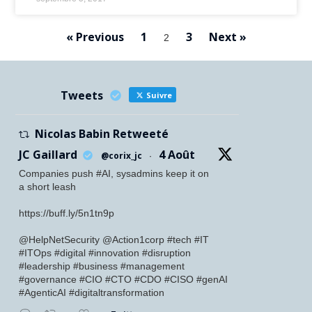
« Previous
1
3
Next »
2
Tweets
Suivre
Nicolas Babin Retweeté
JC Gaillard
4 Août
@corix_jc
·
Companies push #AI, sysadmins keep it on
a short leash
https://buff.ly/5n1tn9p
@HelpNetSecurity @Action1corp #tech #IT
#ITOps #digital #innovation #disruption
#leadership #business #management
#governance #CIO #CTO #CDO #CISO #genAI
#AgenticAI #digitaltransformation