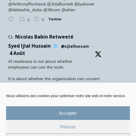
@AnthonyRochand @JolaBurnett @lyakovet
@debashis_dutta @3itcom @ahier
Twitter
4
9
Nicolas Babin Retweeté
Syed Ijlal Hussain
@sijlalhussain
·
4 Août
AI readiness is not about whether
employees can use the tools.
It is about whether the organization can convert
their readiness into enterprise value.
McKinsey found that 70% of employees feel
Nous utilisons des cookies pour optimiser notre site web et notre service.
personally prepared to adopt and use AI. Yet
only 27% of leaders believe their
Accepter
Twitter
5
8
Refuser
Mentions légales et Protection des données personnelles