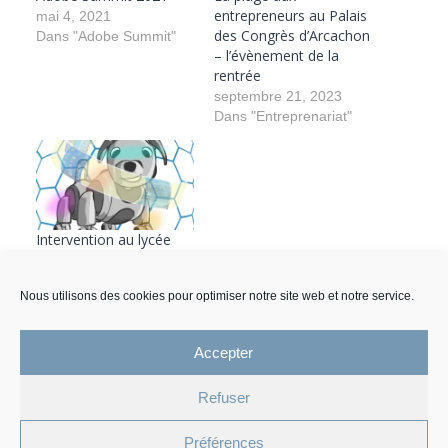
entrepreneurs au Palais
mai 4, 2021
des Congrès d’Arcachon
Dans "Adobe Summit"
– l’évènement de la
rentrée
septembre 21, 2023
Dans "Entreprenariat"
Intervention au lycée
professionnel de
Gabarret
Nous utilisons des cookies pour optimiser notre site web et notre service.
avril 26, 2022
Dans "5G"
Accepter
Refuser
Mentions légales et Protection des données personnelles
Préférences