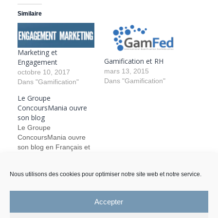
Similaire
Marketing et
Gamification et RH
Engagement
mars 13, 2015
octobre 10, 2017
Dans "Gamification"
Dans "Gamification"
Le Groupe
ConcoursMania ouvre
son blog
Le Groupe
ConcoursMania ouvre
son blog en Français et
en Anglais. Allez le voir
et dites-nous ce que
Nous utilisons des cookies pour optimiser notre site web et notre service.
vous en pensez. Vous y
juin 21, 2011
trouverez un billet sur le
Dans "Non classé"
pouvoir du jeu mrketing
Accepter
en tant que levier pour
toutes les campagnes