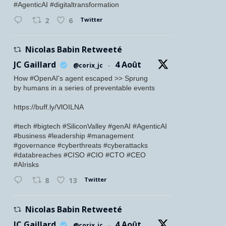
#AgenticAI #digitaltransformation
Twitter
2
6
Nicolas Babin Retweeté
JC Gaillard
4 Août
@corix_jc
·
How #OpenAI's agent escaped >> Sprung
by humans in a series of preventable events
https://buff.ly/VlOILNA
#tech #bigtech #SiliconValley #genAI #AgenticAI
#business #leadership #management
#governance #cyberthreats #cyberattacks
#databreaches #CISO #CIO #CTO #CEO
#AIrisks
Twitter
8
13
Nicolas Babin Retweeté
JC Gaillard
4 Août
@corix_jc
·