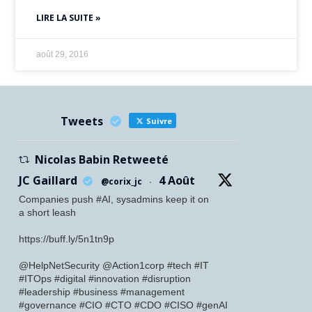
LIRE LA SUITE »
août 29, 2016
Tweets
Suivre
Nicolas Babin Retweeté
JC Gaillard
4 Août
@corix_jc
·
Companies push #AI, sysadmins keep it on
a short leash
https://buff.ly/5n1tn9p
@HelpNetSecurity @Action1corp #tech #IT
#ITOps #digital #innovation #disruption
#leadership #business #management
#governance #CIO #CTO #CDO #CISO #genAI