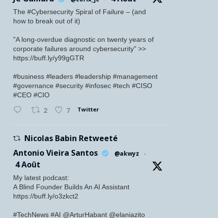
The #Cybersecurity Spiral of Failure – (and
how to break out of it)
"A long-overdue diagnostic on twenty years of
corporate failures around cybersecurity" >>
https://buff.ly/y99gGTR
#business #leaders #leadership #management
#governance #security #infosec #tech #CISO
#CEO #CIO
Twitter
2
7
Nicolas Babin Retweeté
Antonio Vieira Santos
@akwyz
·
4 Août
My latest podcast:
A Blind Founder Builds An AI Assistant
https://buff.ly/o3zkct2
#TechNews #AI @ArturHabant @elaniazito