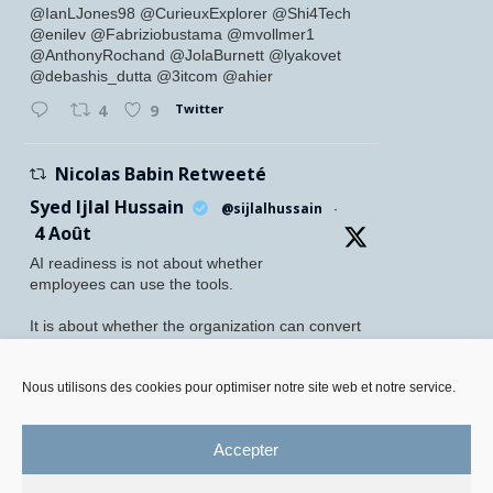
@IanLJones98 @CurieuxExplorer @Shi4Tech
@enilev @Fabriziobustama @mvollmer1
@AnthonyRochand @JolaBurnett @lyakovet
@debashis_dutta @3itcom @ahier
Twitter
4
9
Nicolas Babin Retweeté
Syed Ijlal Hussain
@sijlalhussain
·
4 Août
AI readiness is not about whether
employees can use the tools.
It is about whether the organization can convert
their readiness into enterprise value.
McKinsey found that 70% of employees feel
Nous utilisons des cookies pour optimiser notre site web et notre service.
personally prepared to adopt and use AI. Yet
only 27% of leaders believe their
Accepter
Twitter
5
8