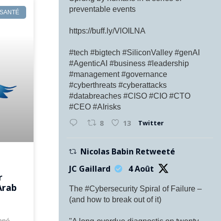
preventable events
 SANTÉ
https://buff.ly/VlOILNA
#tech #bigtech #SiliconValley #genAI
#AgenticAI #business #leadership
#management #governance
#cyberthreats #cyberattacks
#databreaches #CISO #CIO #CTO
#CEO #AIrisks
Twitter
8
13
Nicolas Babin Retweeté
JC Gaillard
4 Août
r
Arab
The #Cybersecurity Spiral of Failure –
(and how to break out of it)
nné