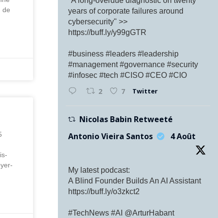
"A long-overdue diagnostic on twenty
h de
years of corporate failures around
cybersecurity" >>
https://buff.ly/y99gGTR
#business #leaders #leadership
#management #governance #security
#infosec #tech #CISO #CEO #CIO
Twitter
2
7
Nicolas Babin Retweeté
5
Antonio Vieira Santos
4 Août
is-
yer-
My latest podcast:
A Blind Founder Builds An AI Assistant
https://buff.ly/o3zkct2
#TechNews #AI @ArturHabant