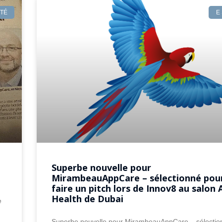
NTÉ
E
Superbe nouvelle pour
MirambeauAppCare – sélectionné pou
faire un pitch lors de Innov8 au salon 
Health de Dubai
e
Superbe nouvelle pour MirambeauAppCare – sélectio