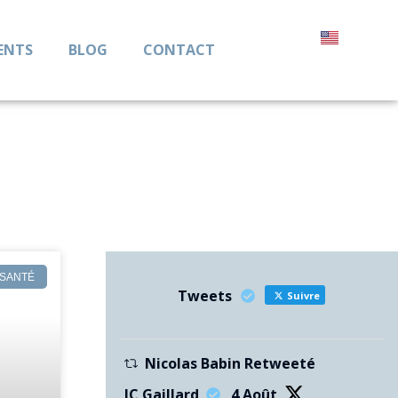
ENTS
BLOG
CONTACT
 SANTÉ
Tweets
Suivre
Nicolas Babin Retweeté
JC Gaillard
4 Août