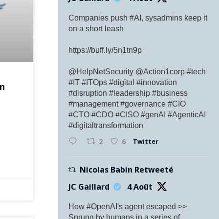
Companies push #AI, sysadmins keep it
on a short leash
https://buff.ly/5n1tn9p
@HelpNetSecurity @Action1corp #tech
#IT #ITOps #digital #innovation
en
#disruption #leadership #business
#management #governance #CIO
#CTO #CDO #CISO #genAI #AgenticAI
#digitaltransformation
Twitter
2
6
Nicolas Babin Retweeté
JC Gaillard
4 Août
How #OpenAI's agent escaped >>
Sprung by humans in a series of