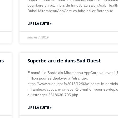
pour faire un pitch lors de Innov8 au salon Arab Healt
Dubai MirambeauAppCare va faire briller Bordeaux
LIRE LA SUITE »
janvier 7, 2019
ns
Superbe article dans Sud Ouest
E-santé : le Bordelais Mirambeau AppCare va lever 1,
million pour se déployer à l’étranger:
https://www.sudouest.fr/2018/12/03/e-sante-le-bordela
mirambeauappcare-va-lever-1-5-million-pour-se-deplo
a-l-etranger-5618636-705.php
LIRE LA SUITE »