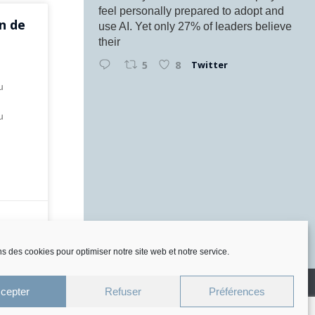
feel personally prepared to adopt and
n de
use AI. Yet only 27% of leaders believe
their
Twitter
5
8
u
u
ns des cookies pour optimiser notre site web et notre service.
stion des cookies
cepter
Refuser
Préférences