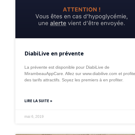
DiabiLive en prévente
La prévente est disponible pour DiabiLive de
MirambeauAppCare. Allez sur www.diabilive.com et profit
des tarifs attractifs. Soyez les premiers à en profiter.
LIRE LA SUITE »
mai 6, 2019