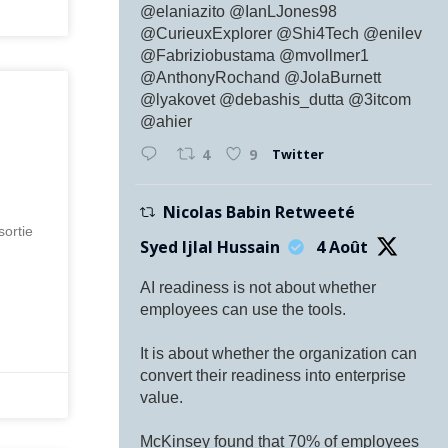
@elaniazito @IanLJones98
@CurieuxExplorer @Shi4Tech @enilev
@Fabriziobustama @mvollmer1
@AnthonyRochand @JolaBurnett
@lyakovet @debashis_dutta @3itcom
@ahier
Twitter
4
9
t
Nicolas Babin Retweeté
sortie
Syed Ijlal Hussain
4 Août
AI readiness is not about whether
employees can use the tools.
It is about whether the organization can
convert their readiness into enterprise
value.
McKinsey found that 70% of employees