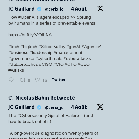
JC Gaillard
4 Août
@corix_jc
·
How #OpenAI's agent escaped >> Sprung
by humans in a series of preventable events
https://buff.ly/VlOILNA
#tech #bigtech #SiliconValley #genAI #AgenticAI
#business #leadership #management
#governance #cyberthreats #cyberattacks
#databreaches #CISO #CIO #CTO #CEO
#AIrisks
Twitter
8
13
Nicolas Babin Retweeté
JC Gaillard
4 Août
@corix_jc
·
The #Cybersecurity Spiral of Failure – (and
how to break out of it)
"A long-overdue diagnostic on twenty years of