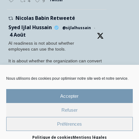
4
9
Nicolas Babin Retweeté
Syed Ijlal Hussain
@sijlalhussain
·
4 Août
AI readiness is not about whether
employees can use the tools.
It is about whether the organization can convert
their readiness into enterprise value.
McKinsey found that 70% of employees feel
Nous utilisons des cookies pour optimiser notre site web et notre service.
personally prepared to adopt and use AI. Yet
only 27% of leaders believe their
Accepter
Twitter
5
8
Refuser
Mentions légales et Protection des données personnelles
Préférences
Politique de gestion des cookies
Politique de cookies
Mentions légales
© 2026 All Rights Reserved.