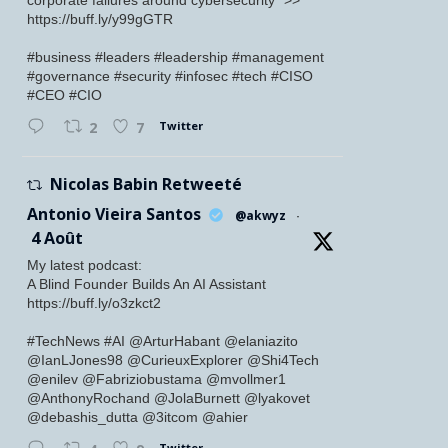
corporate failures around cybersecurity" >>
https://buff.ly/y99gGTR
#business #leaders #leadership #management
#governance #security #infosec #tech #CISO
#CEO #CIO
Twitter
2
7
Nicolas Babin Retweeté
Antonio Vieira Santos
@akwyz
·
4 Août
My latest podcast:
A Blind Founder Builds An AI Assistant
https://buff.ly/o3zkct2
#TechNews #AI @ArturHabant @elaniazito
@IanLJones98 @CurieuxExplorer @Shi4Tech
@enilev @Fabriziobustama @mvollmer1
@AnthonyRochand @JolaBurnett @lyakovet
@debashis_dutta @3itcom @ahier
Twitter