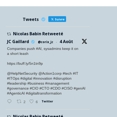
Tweets
Suivre
Nicolas Babin Retweeté
JC Gaillard
4 Août
@corix_jc
·
Companies push #AI, sysadmins keep it on
a short leash
https://buff.ly/5n1tn9p
@HelpNetSecurity @Action1corp #tech #IT
#ITOps #digital #innovation #disruption
#leadership #business #management
#governance #CIO #CTO #CDO #CISO #genAI
#AgenticAI #digitaltransformation
Twitter
2
6
Nicolas Babin Retweeté