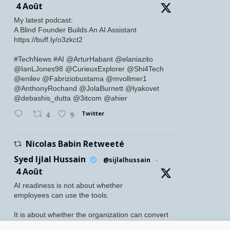
4 Août
My latest podcast:
A Blind Founder Builds An AI Assistant
https://buff.ly/o3zkct2
#TechNews #AI @ArturHabant @elaniazito
@IanLJones98 @CurieuxExplorer @Shi4Tech
@enilev @Fabriziobustama @mvollmer1
@AnthonyRochand @JolaBurnett @lyakovet
@debashis_dutta @3itcom @ahier
Twitter
4
9
Nicolas Babin Retweeté
Syed Ijlal Hussain
@sijlalhussain
·
4 Août
AI readiness is not about whether
employees can use the tools.
It is about whether the organization can convert
their readiness into enterprise value.