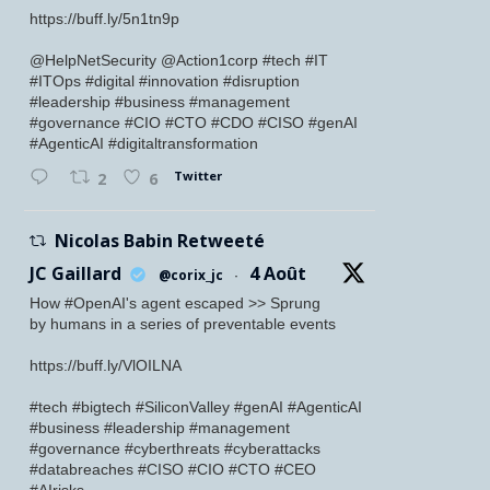
https://buff.ly/5n1tn9p
@HelpNetSecurity @Action1corp #tech #IT
#ITOps #digital #innovation #disruption
#leadership #business #management
#governance #CIO #CTO #CDO #CISO #genAI
#AgenticAI #digitaltransformation
Twitter
2
6
Nicolas Babin Retweeté
JC Gaillard
4 Août
@corix_jc
·
How #OpenAI's agent escaped >> Sprung
by humans in a series of preventable events
https://buff.ly/VlOILNA
#tech #bigtech #SiliconValley #genAI #AgenticAI
#business #leadership #management
#governance #cyberthreats #cyberattacks
#databreaches #CISO #CIO #CTO #CEO
#AIrisks