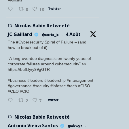
Twitter
8
13
Nicolas Babin Retweeté
JC Gaillard
4 Août
@corix_jc
·
The #Cybersecurity Spiral of Failure – (and
how to break out of it)
"A long-overdue diagnostic on twenty years of
corporate failures around cybersecurity" >>
https://buff.ly/y99gGTR
#business #leaders #leadership #management
#governance #security #infosec #tech #CISO
#CEO #CIO
Twitter
2
7
Nicolas Babin Retweeté
Antonio Vieira Santos
@akwyz
·