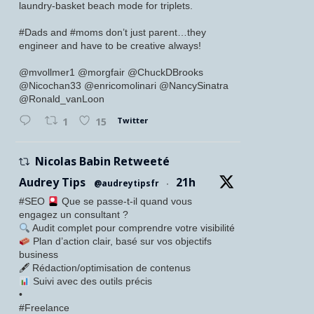
laundry-basket beach mode for triplets.
#Dads and #moms don’t just parent…they
engineer and have to be creative always!
@mvollmer1 @morgfair @ChuckDBrooks
@Nicochan33 @enricomolinari @NancySinatra
@Ronald_vanLoon
Twitter
1
15
Nicolas Babin Retweeté
Audrey Tips
21h
@audreytipsfr
·
#SEO
Que se passe-t-il quand vous
engagez un consultant ?
Audit complet pour comprendre votre visibilité
Plan d’action clair, basé sur vos objectifs
business
🖋 Rédaction/optimisation de contenus
Suivi avec des outils précis
•
#Freelance