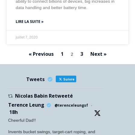
ability to connect billions of devices, big increases in
data handling and better battery time.
LIRE LA SUITE »
juillet 7, 2020
« Previous
1
3
Next »
2
Tweets
Suivre
Nicolas Babin Retweeté
Terence Leung
@terenceleungsf
·
18h
Cheerful Dad!!
Invents bucket swings, target-cart roping, and