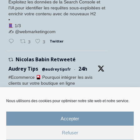
Exploitez les données de la Search Console et
l'IA pour identifier les requêtes sous-exploitées et
enrichir votre contenu avec de nouveaux H2
•
1/3
✍️ @webmarketingcom
Twitter
3
3
Nicolas Babin Retweeté
Audrey Tips
24h
@audreytipsfr
·
#Ecommerce
Pourquoi intégrer les avis
clients sur votre boutique en ligne
Confiance accrue des visiteurs
Meilleure conversion
SEO renforcé
Nous utilisons des cookies pour optimiser notre site web et notre service.
Preuve sociale visible
•
Accepter
Twitter
1
5
Refuser
Mentions légales et Protection des données personnelles