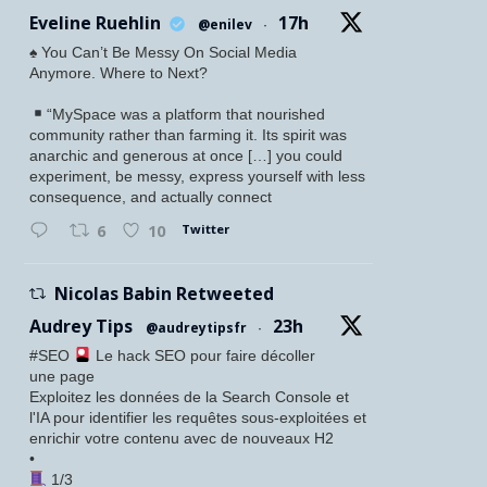
Eveline Ruehlin
17h
@enilev
·
♠️ You Can’t Be Messy On Social Media
Anymore. Where to Next?
“MySpace was a platform that nourished
community rather than farming it. Its spirit was
anarchic and generous at once […] you could
experiment, be messy, express yourself with less
consequence, and actually connect
Twitter
6
10
Nicolas Babin Retweeted
Audrey Tips
23h
@audreytipsfr
·
#SEO
Le hack SEO pour faire décoller
une page
Exploitez les données de la Search Console et
l'IA pour identifier les requêtes sous-exploitées et
enrichir votre contenu avec de nouveaux H2
•
1/3