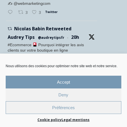
✍️ @webmarketingcom
Twitter
3
3
Nicolas Babin Retweeted
Audrey Tips
20h
@audreytipsfr
·
#Ecommerce
Pourquoi intégrer les avis
clients sur votre boutique en ligne
Confiance accrue des visiteurs
Meilleure conversion
SEO renforcé
Nous utilisons des cookies pour optimiser notre site web et notre service.
Preuve sociale visible
•
Accept
Twitter
1
5
Deny
Legal Mentions and Personal Data Policy
Préférences
Cookie Management Policy
Cookie policy
Legal mentions
© 2026 All Rights Reserved.