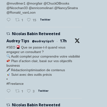
@mvollmer1 @morgfair @ChuckDBrooks
@Nicochan33 @enricomolinari @NancySinatra
@Ronald_vanLoon
Twitter
1
15
Nicolas Babin Retweeted
Audrey Tips
17h
@audreytipsfr
·
#SEO
Que se passe-t-il quand vous
engagez un consultant ?
Audit complet pour comprendre votre visibilité
Plan d’action clair, basé sur vos objectifs
business
🖋 Rédaction/optimisation de contenus
Suivi avec des outils précis
•
#Freelance
Twitter
1
3
Nicolas Babin Retweeted