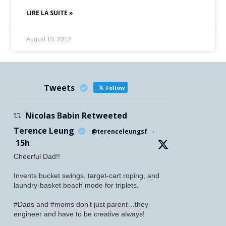
LIRE LA SUITE »
August 10, 2012
Tweets
Follow
Nicolas Babin Retweeted
Terence Leung
@terenceleungsf
·
15h
Cheerful Dad!!
Invents bucket swings, target-cart roping, and
laundry-basket beach mode for triplets.
#Dads and #moms don’t just parent…they
engineer and have to be creative always!