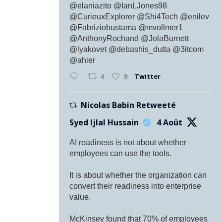
@elaniazito @IanLJones98
@CurieuxExplorer @Shi4Tech @enilev
@Fabriziobustama @mvollmer1
@AnthonyRochand @JolaBurnett
@lyakovet @debashis_dutta @3itcom
@ahier
Twitter
4
9
Nicolas Babin Retweeté
Syed Ijlal Hussain
4 Août
AI readiness is not about whether
employees can use the tools.
It is about whether the organization can
convert their readiness into enterprise
value.
McKinsey found that 70% of employees