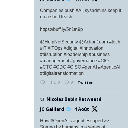
Companies push #AI, sysadmins keep it
on a short leash
https://buff.ly/5n1tn9p
@HelpNetSecurity @Action1corp #tech
#IT #ITOps #digital #innovation
#disruption #leadership #business
#management #governance #CIO
#CTO #CDO #CISO #genAI #AgenticAI
#digitaltransformation
Twitter
2
6
Nicolas Babin Retweeté
JC Gaillard
4 Août
How #OpenAI's agent escaped >>
Sprung by humans in a series of