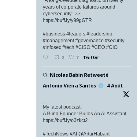
"A long-overdue diagnostic on twenty
years of corporate failures around
cybersecurity" >>
https://buff.ly/y99gGTR
#business #leaders #leadership
#management #governance #security
#infosec #tech #CISO #CEO #CIO
Twitter
2
7
Nicolas Babin Retweeté
Antonio Vieira Santos
4 Août
My latest podcast:
A Blind Founder Builds An AI Assistant
https://buff.ly/o3zkct2
#TechNews #AI @ArturHabant