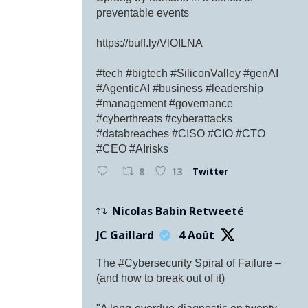
preventable events
https://buff.ly/VlOILNA
#tech #bigtech #SiliconValley #genAI
#AgenticAI #business #leadership
#management #governance
#cyberthreats #cyberattacks
#databreaches #CISO #CIO #CTO
#CEO #AIrisks
Twitter
8
13
Nicolas Babin Retweeté
JC Gaillard
4 Août
The #Cybersecurity Spiral of Failure –
(and how to break out of it)